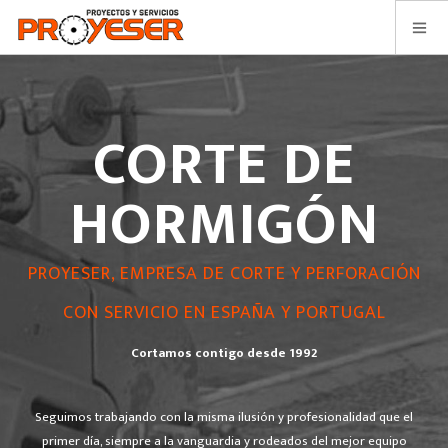
INICIO
NUESTRA EMPRESA
CORTE DE
CORTE DE HORMIGÓN
PERFORACIONES DE HORMIGÓN
HORMIGÓN
OTROS SERVICIOS
TRABAJOS
PROYESER, EMPRESA DE CORTE Y PERFORACIÓN
BLOG
CON SERVICIO EN ESPAÑA Y PORTUGAL
CONTACTO
PRESUPUESTO ONLINE
Cortamos contigo desde 1992
Seguimos trabajando con la misma ilusión y profesionalidad que el
primer día,
siempre a la vanguardia y rodeados del mejor equipo